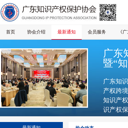
首页
协会介绍
最新通知
会员服务
《广
广东
暨“
广东知识
产权跨境
知识产
识产权
龚麒天
最新通知