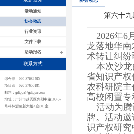
京）认
协会动态
识产权
活动通知
第六十九
局（知
协会动态
广州市
行业资讯
2026
院、广
文件下载
龙落地华南
关领导
活动报名
术转让纠纷
联系方式
本次沙龙
省知识产权
综合部：020-87682405
农科研院主
项目部：020-
37656181
邮箱：gdippa@gdippa.com
高校闲置专
地址：广州市越秀区先烈中路100-67
活动为腾
号科林源创新大楼A座801室
牌。活动邀
识产权研究