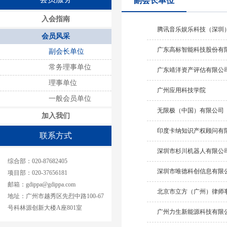
会委员
副会长单位
京大成
入会指南
腾讯音乐娱乐科技（深圳
广州白
会员风采
及服务机
广东高标智能科技股份有
副会长单位
常务理事单位
广东靖洋资产评估有限公
理事单位
广州应用科技学院
一般会员单位
无限极（中国）有限公司
加入我们
印度卡纳知识产权顾问有
联系方式
深圳市杉川机器人有限公
综合部：020-87682405
深圳市唯德科创信息有限
项目部：020-
37656181
邮箱：gdippa@gdippa.com
北京市立方（广州）律师
地址：广州市越秀区先烈中路100-67
号科林源创新大楼A座801室
广州力生新能源科技有限